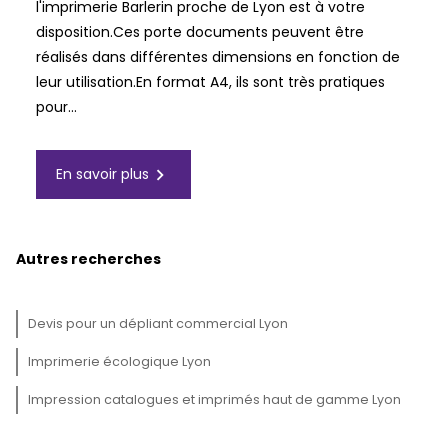
l'imprimerie Barlerin proche de Lyon est à votre
disposition.Ces porte documents peuvent être
réalisés dans différentes dimensions en fonction de
leur utilisation.En format A4, ils sont très pratiques
pour...
navigate_next
En savoir plus
Autres recherches
Devis pour un dépliant commercial Lyon
Imprimerie écologique Lyon
Impression catalogues et imprimés haut de gamme Lyon