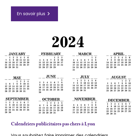
navigate_next
En savoir plus
Calendriers publicitaires pas chers à Lyon
Vous souhaitez faire imprimer des calendriers